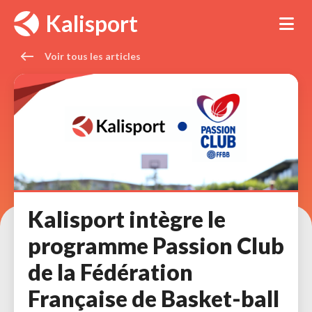
Panneau de gestion des cookies
Kalisport
Tog
Voir tous les articles 
Kalisport intègre le
programme Passion Club
de la Fédération
Française de Basket-ball