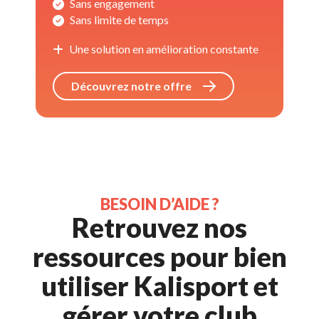
Sans 
engagement
Sans limite de temps
Une solution en amélioration constante 
Découvrez notre offre 
BESOIN D’AIDE ? 
Retrouvez nos 
ressources pour
bien
utiliser Kalisport et
gérer votre club