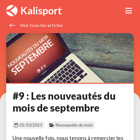
Panneau de gestion des cookies
Kalisport
Tog
Voir tous les articles 
#9 : Les nouveautés du
mois de septembre
01/10/2015
Nouveautés du mois
Une nouvelle fois, nous tenons à remercier les