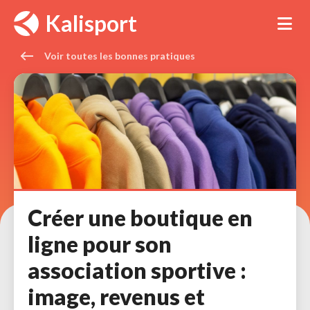
Panneau de gestion des cookies
Kalisport
Tog
Voir toutes les bonnes pratiques 
Créer une boutique en
ligne pour son
association sportive :
image, revenus et