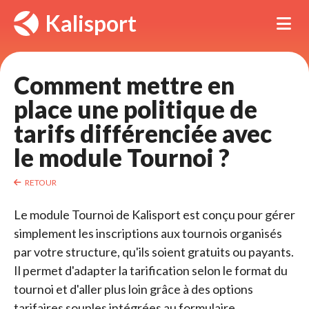
Panneau de gestion des cookies
Kalisport
Tog
Comment mettre en 
place une politique de
tarifs différenciée avec
le module Tournoi ?
RETOUR
Le module Tournoi de Kalisport est conçu pour gérer
simplement les inscriptions aux tournois organisés
par votre structure, qu'ils soient gratuits ou payants.
Il permet d'adapter la tarification selon le format du 
tournoi et d'aller plus loin grâce à des options
tarifaires souples intégrées au formulaire