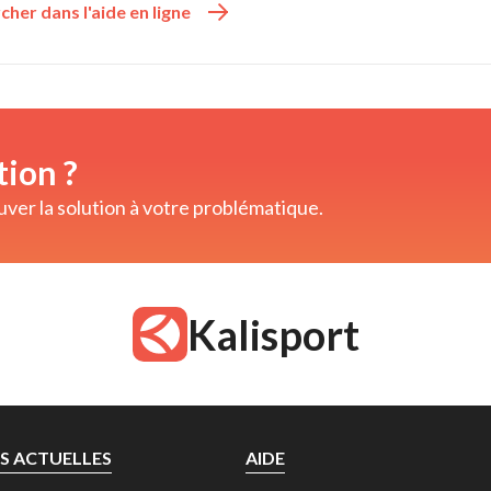
her dans l'aide en ligne 
tion ?
er la solution à votre problématique. 
Kalisport
S ACTUELLES
AIDE