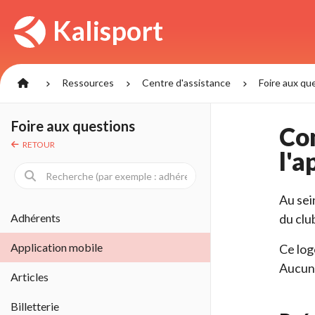
Panneau de gestion des cookies
Kalisport
Ressources 
Centre d'assistance 
Foire aux que
Foire aux questions
Com
RETOUR
l'a
Au sei
Adhérents
du clu
Application mobile
Ce log
Aucun 
Articles
Billetterie